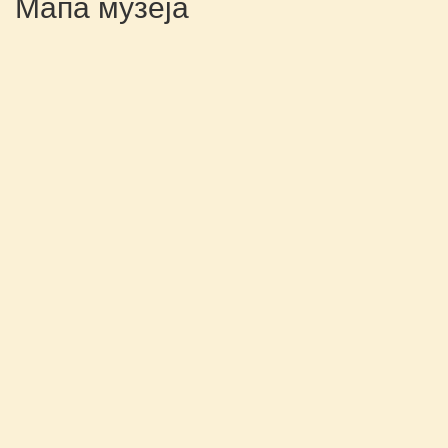
Мапа музеја
Топлички устанак 1917.